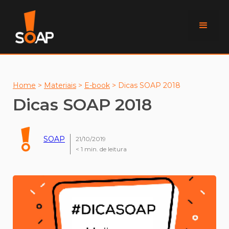
Home
>
Materiais
>
E-book
>
Dicas SOAP 2018
Dicas SOAP 2018
SOAP
21/10/2019
< 1
min. de leitura