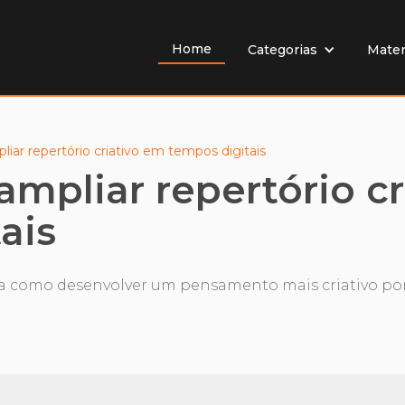
Home
Mater
Categorias
pliar repertório criativo em tempos digitais
 ampliar repertório c
ais
eja como desenvolver um pensamento mais criativo por