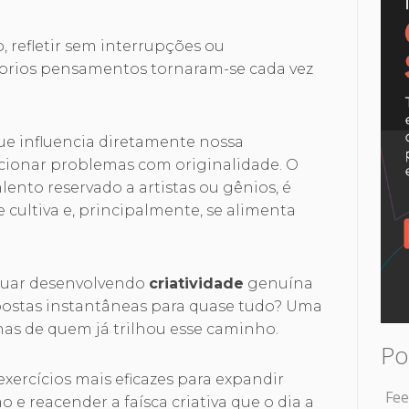
, refletir sem interrupções ou
prios pensamentos tornaram-se cada vez
ue influencia diretamente nossa
lucionar problemas com originalidade. O
ento reservado a artistas ou gênios, é
e cultiva e, principalmente, se alimenta
inuar desenvolvendo
criatividade
genuína
postas instantâneas para quase tudo? Uma
nas de quem já trilhou esse caminho.
Po
xercícios mais eficazes para expandir
Fee
 e reacender a faísca criativa que o dia a