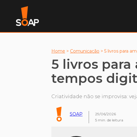
Home
>
Comunicação
>
5 livros para am
5 livros para
tempos digit
Criatividade não se improvisa: v
SOAP
29/06/2026
5
min. de leitura