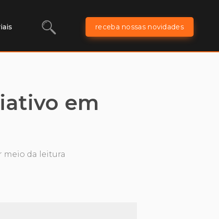
iais
receba nossas novidades
riativo em
 meio da leitura