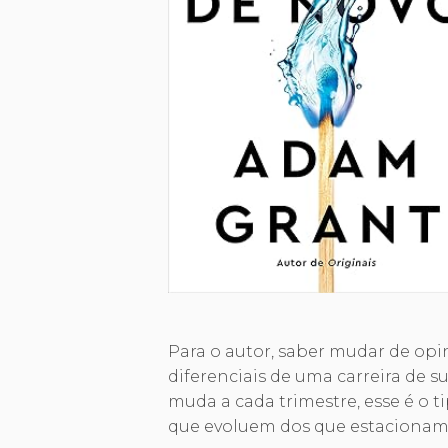
Para o autor, saber mudar de opi
diferenciais de uma carreira de 
muda a cada trimestre, esse é o t
que evoluem dos que estacionam