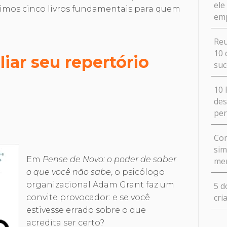
ele
unimos cinco livros fundamentais para quem
em
Reu
10 
liar seu repertório
suc
10 
des
pe
Com
sim
Em
Pense de Novo: o poder de saber
me
o que você não sabe
, o psicólogo
organizacional Adam Grant faz um
5 d
cri
convite provocador: e se você
estivesse errado sobre o que
acredita ser certo?