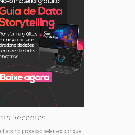
sts Recentes
dback no processo seletivo: por que