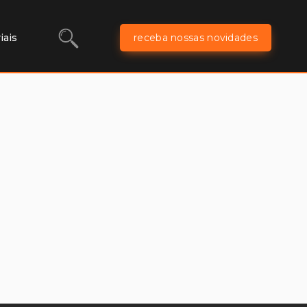
iais
receba nossas novidades