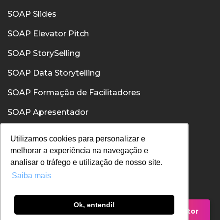
SOAP Slides
SOAP Elevator Pitch
SOAP StorySelling
SOAP Data Storytelling
SOAP Formação de Facilitadores
SOAP Apresentador
SOAP Confiança
Utilizamos cookies para personalizar e
melhorar a experiência na navegação e
SOAP Comunicação Interpessoal
analisar o tráfego e utilização de nosso site.
Saiba mais
Política de Privacidade
Política de Cookies
Ok, entendi!
Falar com um Consultor
Termos de Uso