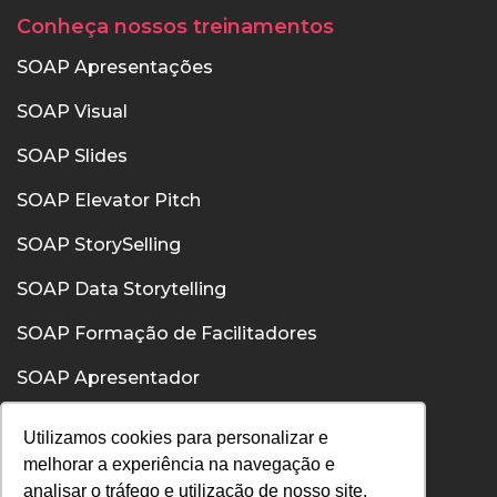
Conheça nossos treinamentos
SOAP Apresentações
SOAP Visual
SOAP Slides
SOAP Elevator Pitch
SOAP StorySelling
SOAP Data Storytelling
SOAP Formação de Facilitadores
SOAP Apresentador
SOAP Confiança
Utilizamos cookies para personalizar e
melhorar a experiência na navegação e
SOAP Comunicação Interpessoal
analisar o tráfego e utilização de nosso site.